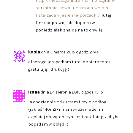
http://niebalaganka.pl/harmonogram-
sprzatania-nowa-ulepszona-wersja-
lista-zadan-jesienne-porzadki/
. Tutaj
linki poprawię, ale dopiero w
poniedziałek znajdę na to chwilę.
kasia
dnia 5 marca 2015 o godz. 21:44
dlaczego ja wpadłam tutaj dopiero teraz…
gratuluję i drukuję:)
Izaaa
dnia 24 sierpnia 2015 o godz. 13:15
ja codziennie odkurzam i myję podłogi
(jakieś 140m2) i mam wrażenie że im
częściej sprzątam tym jest brudniej;-/ chyba
popadam w obłęd:-)