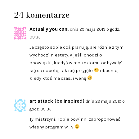
24 komentarze
Actually you can!
dnia 29 maja 2019 o godz.
09:33
Ja często sobie coś planuję, ale różnie z tym
wychodzi niestety. A jeśli chodzi o
obowiązki, kiedyś w moim domu 'odbywały’
się co sobotę, tak się przyjęło
obecnie,
kiedy ktoś ma czas.. i wenę
art attack {be inspired}
dnia 29 maja 2019 o
godz. 09:33
Ty mistrzyni! Tobie powinni zaproponować
własny program w TV