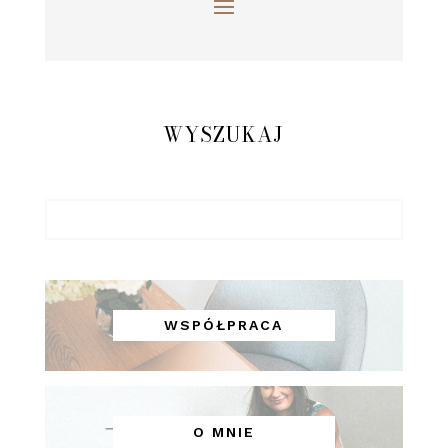
WYSZUKAJ
WSPÓŁPRACA
O MNIE