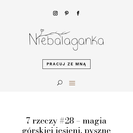
PRACUJ ZE MNĄ
7 rzeczy #28 – magia
górskiej jesieni, pyszne