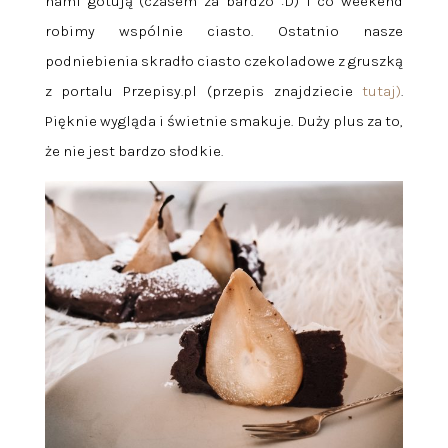
nami gotują (czasem za bardzo :D) i co weekend
robimy wspólnie ciasto. Ostatnio nasze
podniebienia skradło ciasto czekoladowe z gruszką
z portalu Przepisy.pl (przepis znajdziecie
tutaj)
.
Pięknie wygląda i świetnie smakuje. Duży plus za to,
że nie jest bardzo słodkie.