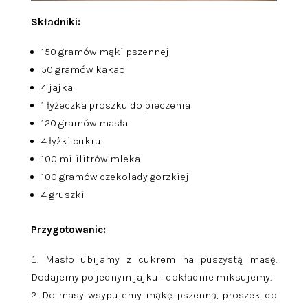
Składniki:
150 gramów mąki pszennej
50 gramów kakao
4 jajka
1 łyżeczka
proszku do pieczenia
120 gramów masła
4 łyżki cukru
100 mililitrów mleka
100 gramów czekolady gorzkiej
4 gruszki
Przygotowanie:
Masło ubijamy z cukrem na puszystą masę.
Dodajemy po jednym jajku i dokładnie miksujemy.
Do masy wsypujemy mąkę pszenną, proszek do