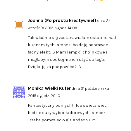
Joanna (Po prostu kreatywnie!)
dnia 24
września 2015 o godz. 14:09
Tak właśnie się zastanawiałam ostatnio nad
kupnem tych lampek, bo dają naprawdę
ładny efekt. :3 Mam lampki choinkowe i
mogłabym spokojnie ich użyć do tego.
Dziękuję za podpowiedź :3
Monika Wielki Kufer
dnia 31 października
2015 o godz. 20:10
Fantastyczny pomysl!!! Ida swieta wiec
bedzie duzy wybor kolorowych lampek.
Trzeba pomyslec o girlandach DIY.