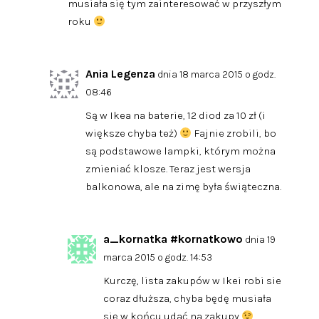
musiała się tym zainteresować w przyszłym
roku
Ania Legenza
dnia 18 marca 2015 o godz.
08:46
Są w Ikea na baterie, 12 diod za 10 zł (i
większe chyba też)
Fajnie zrobili, bo
są podstawowe lampki, którym można
zmieniać klosze. Teraz jest wersja
balkonowa, ale na zimę była świąteczna.
a_kornatka #kornatkowo
dnia 19
marca 2015 o godz. 14:53
Kurczę, lista zakupów w Ikei robi sie
coraz dłuższa, chyba będę musiała
się w końcu udać na zakupy