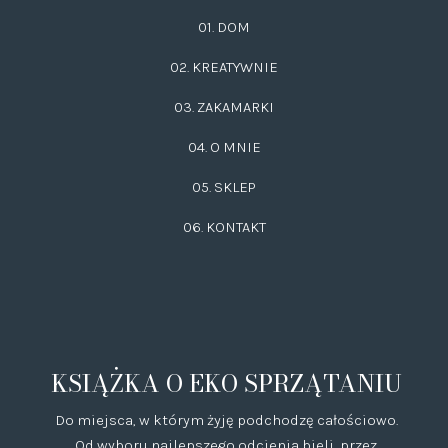
01. DOM
02.
KREATYWNIE
03.
ZAKAMARKI
04. O MNIE
05. SKLEP
06.
KONTAKT
KSIĄŻKA O EKO SPRZĄTANIU
Do miejsca, w którym żyję podchodzę całościowo.
Od wyboru najlepszego odcienia bieli, przez