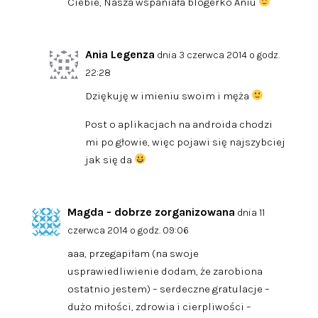
Ciebie, Nasza wspaniała blogerko Aniu
Ania Legenza
dnia 3 czerwca 2014 o godz.
22:28
Dziękuję w imieniu swoim i męża
Post o aplikacjach na androida chodzi
mi po głowie, więc pojawi się najszybciej
jak się da
Magda - dobrze zorganizowana
dnia 11
czerwca 2014 o godz. 09:06
aaa, przegapiłam (na swoje
usprawiedliwienie dodam, że zarobiona
ostatnio jestem) – serdeczne gratulacje –
dużo miłości, zdrowia i cierpliwości –