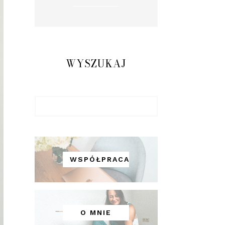
WYSZUKAJ
WSPÓŁPRACA
O MNIE