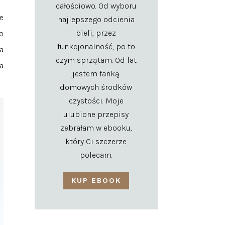
całościowo. Od wyboru
e
najlepszego odcienia
bieli, przez
o
funkcjonalność, po to
a
czym sprzątam. Od lat
a
jestem fanką
domowych środków
czystości. Moje
ulubione przepisy
zebrałam w ebooku,
który Ci szczerze
polecam.
KUP EBOOK