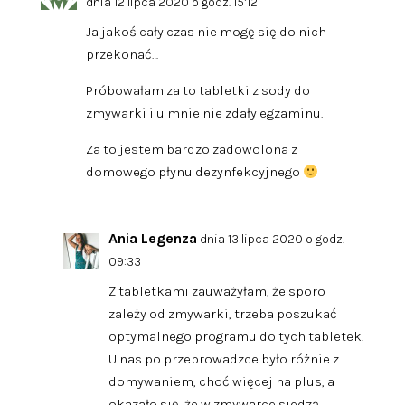
dnia 12 lipca 2020 o godz. 15:12
Ja jakoś cały czas nie mogę się do nich
przekonać…
Próbowałam za to tabletki z sody do
zmywarki i u mnie nie zdały egzaminu.
Za to jestem bardzo zadowolona z
domowego płynu dezynfekcyjnego
Ania Legenza
dnia 13 lipca 2020 o godz.
09:33
Z tabletkami zauważyłam, że sporo
zależy od zmywarki, trzeba poszukać
optymalnego programu do tych tabletek.
U nas po przeprowadzce było różnie z
domywaniem, choć więcej na plus, a
okazało się, że w zmywarce siedzą…