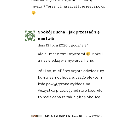
myszy ? Teraz już na szczęście jest spoko
Spokój Ducha - jak przestać się
martwić
dnia 13 lipca 2020 o godz. 19:34
Ale numer z tymi myszami
Może i
u nas siedzą w zmywarce, hehe.
Póki co, mieliśmy częste odwiedziny
kun w samochodzie, czego efektem
była powygryzana wykładzina.
Wszystko przez sąsiedztwo lasu. Ale
to mała cena za tak piękną okolicę.
Ania Legenza
dnia 16 lipca 2020 o