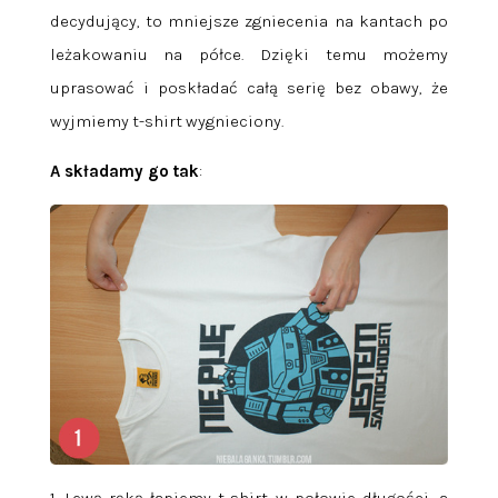
decydujący, to mniejsze zgniecenia na kantach po
leżakowaniu na półce. Dzięki temu możemy
uprasować i poskładać całą serię bez obawy, że
wyjmiemy t-shirt wygnieciony.
A składamy go tak
:
1. Lewą ręką łapiemy t-shirt w połowie długości, a