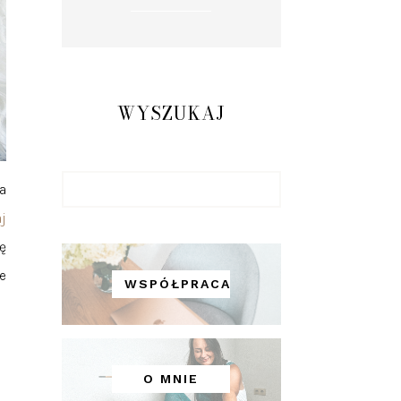
WYSZUKAJ
a
j
ę
e
WSPÓŁPRACA
O MNIE