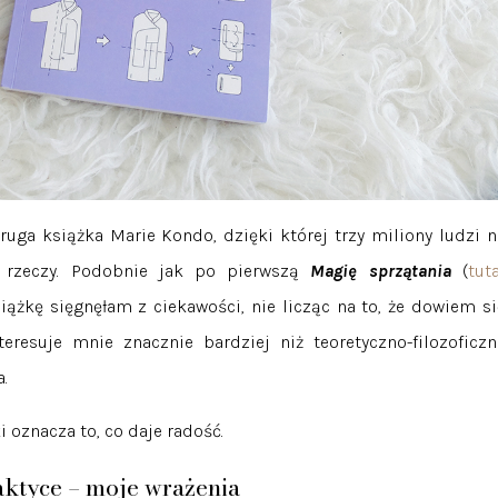
druga książka Marie Kondo, dzięki której trzy miliony ludzi n
e rzeczy. Podobnie jak po pierwszą
Magię sprzątania
(
tuta
książkę sięgnęłam z ciekawości, nie licząc na to, że dowiem si
eresuje mnie znacznie bardziej niż teoretyczno-filozoficzn
a.
 oznacza to, co daje radość.
aktyce – moje wrażenia