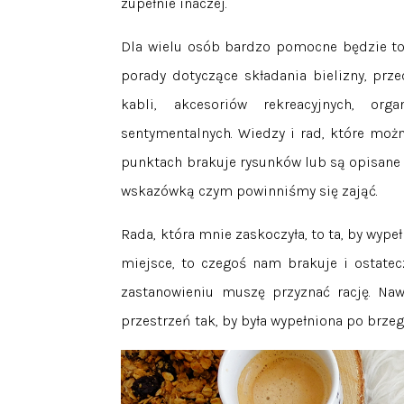
zupełnie inaczej.
Dla wielu osób bardzo pomocne będzie to,
porady dotyczące składania bielizny, prze
kabli, akcesoriów rekreacyjnych, org
sentymentalnych. Wiedzy i rad, które moż
punktach brakuje rysunków lub są opisane b
wskazówką czym powinniśmy się zająć.
Rada, która mnie zaskoczyła, to ta, by wyp
miejsce, to czegoś nam brakuje i ostatec
zastanowieniu muszę przyznać rację. Naw
przestrzeń tak, by była wypełniona po brzeg