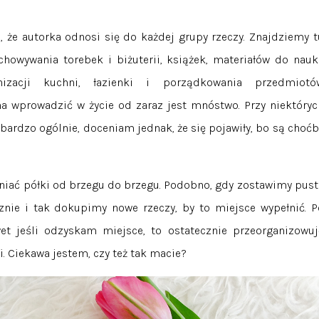
 że autorka odnosi się do każdej grupy rzeczy. Znajdziemy t
chowywania torebek i biżuterii, książek, materiałów do nauki
anizacji kuchni, łazienki i porządkowania przedmiotó
na wprowadzić w życie od zaraz jest mnóstwo. Przy niektóryc
ardzo ogólnie, doceniam jednak, że się pojawiły, bo są choćb
ełniać półki od brzegu do brzegu. Podobno, gdy zostawimy pust
znie i tak dokupimy nowe rzeczy, by to miejsce wypełnić. P
et jeśli odzyskam miejsce, to ostatecznie przeorganizowuj
i. Ciekawa jestem, czy też tak macie?