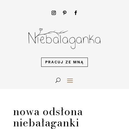
PRACUJ ZE MNĄ
nowa odsłona
niebałaganki