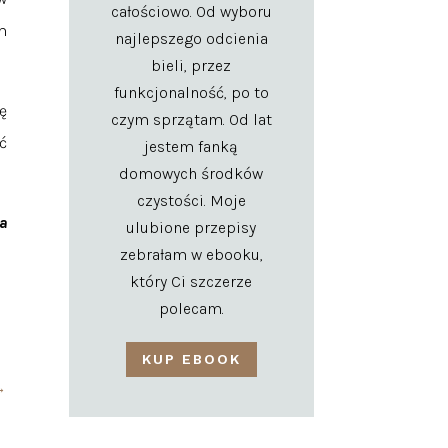
całościowo. Od wyboru
m
najlepszego odcienia
bieli, przez
funkcjonalność, po to
ę
czym sprzątam. Od lat
ć
jestem fanką
domowych środków
czystości. Moje
a
ulubione przepisy
zebrałam w ebooku,
który Ci szczerze
polecam.
KUP EBOOK
→