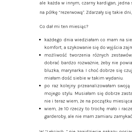
ale każda w innym, czarny kardigan, jedna
na półkę “rezerwową”. Zdarzały się takie dni
Co dał mi ten miesiąc?
każdego dnia wiedziałam co mam na sieb
komfort, a szykowanie się do wyjścia zaj
możliwość tworzenia różnych zestawów,
dobrać bardzo rozważnie, żeby nie powiał
bluzka, marynarka. I choć dobrze się czuj
miałam dość siebie w takim wydaniu.
po raz kolejny przeanalizowałam swoją
mojego stylu. Musiałam się dobrze zasta
nie i teraz wiem, że na początku miesiąc
wiem, że 10 rzeczy to trochę mało i rac
garderoby, ale nie mam zamiaru zamykać s
W “
Lekcjach…”
nie znajdziecie nakazu posi