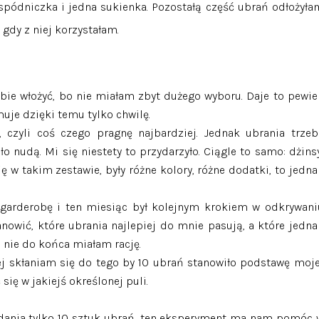
 spódniczka i jedna sukienka. Pozostałą część ubrań odłożyła
, gdy z niej korzystałam.
ie włożyć, bo nie miałam zbyt dużego wyboru. Daje to pewie
muje dzięki temu tylko chwilę.
 czyli coś czego pragnę najbardziej. Jednak ubrania trzeb
o nudą. Mi się niestety to przydarzyło. Ciągle to samo: dżinsy
ę w takim zestawie, były różne kolory, różne dodatki, to jedna
 garderobę i ten miesiąc był kolejnym krokiem w odkrywani
nowić, które ubrania najlepiej do mnie pasują, a które jedna
a nie do końca miałam rację.
zej skłaniam się do tego by 10 ubrań stanowiło podstawę moje
ię w jakiejś określonej puli.
adania tylko 10 sztuk ubrań, ten eksperyment ma nam pomóc 