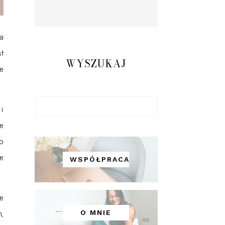
a
ł
WYSZUKAJ
e
i
e
o
e
WSPÓŁPRACA
e
O MNIE
,