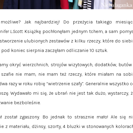
 możliwe? Jak najbardziej! Do przeżycia takiego miesiąc
fer L.Scott.
Książkę pochłonęłam jednym tchem, a sam pomys
 stworzenie ulubionych zestawów z kilku rzeczy, które do siebi
 pod koniec sierpnia zaczęłam odliczanie 10 sztuk.
my okryć wierzchnich, strojów wizytowych, dodatków, butów 
w szafie nie mam, nie mam też rzeczy, które miałam na sobi
wa razy w roku robię “wietrzenie szafy”. Generalnie wszystko c
oszę. Wydawało mi się, że ubrań nie jest tak dużo, wystarczy, ż
zwanie bezboleśnie.
ł został zgaszony. Bo jednak to strasznie mało! Ale się ni
z materiału, dżinsy, szorty, 4 bluzki w stonowanych kolorach