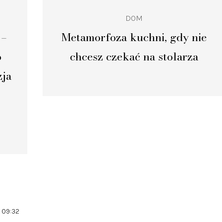
DOM
 –
Metamorfoza kuchni, gdy nie
o
chcesz czekać na stolarza
zja
. 09:32