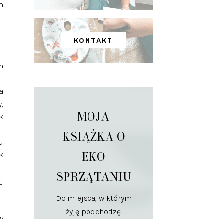
m
KONTAKT
n
a
,
MOJA
k
KSIĄŻKA O
u
EKO
k
SPRZĄTANIU
j
Do miejsca, w którym
żyję podchodzę
w