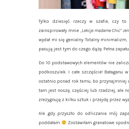
Tylko dziesięć rzeczy w szafie, czy to
zainspirowały mnie
„Lekcje madame Chic” Jenni
wydał mi się genialny. Totalny minimalizm,
pasują jest tym do czego dążę. Pełna zapału
Do 10 podstawowych elementów nie zalicza
podkoszulek. I całe szczęście! Bałaganu 
ostatnio ponad rok temu, bo przynajmniej d
tam jest noszę, częściej lub rzadziej, ale n
zrezygnuję z kilku sztuk i przejdę przez wy
Ale gdy przyszło do odliczania mój zapa
poddałam
Zostawiłam granatowe spodnie 