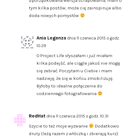
uporządkowana wersja scrapowania, mam o
tym kilka postów, może cię zainspiruje albo
doda nowych pomysłów
Ania Legenza
dnia 11 czerwca 2015 o godz.
10:29
O Project Life słyszałam i już miałam
kilka podejść, ale ciągle jakoś nie mogę
się zebrać. Poczytam u Ciebie i mam
nadzieję, że się w końcu zmobilizuję.
Byłoby to idealne połączenie do
codziennego fotografowania
RedHat
dnia 11 czerwca 2015 o godz. 10:31
Szycie to też moje wyzwanie
Dodatkowo
druty (leżą razem z włóczką i zbierają kurz).