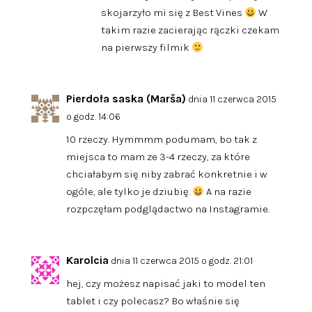
skojarzyło mi się z Best Vines
W
takim razie zacierając rączki czekam
na pierwszy filmik
Pierdoła saska (Marša)
dnia 11 czerwca 2015
o godz. 14:06
10 rzeczy. Hymmmm podumam, bo tak z
miejsca to mam ze 3-4 rzeczy, za które
chciałabym się niby zabrać konkretnie i w
ogóle, ale tylko je dziubię.
A na razie
rozpczęłam podglądactwo na Instagramie.
Karolcia
dnia 11 czerwca 2015 o godz. 21:01
hej, czy możesz napisać jaki to model ten
tablet i czy polecasz? Bo właśnie się