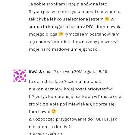
Ja sobie zrobiłam listę planów na lato.
Szycie jest w moim życiu niemal codziennie,
tak chyba lekko uzależniona jestem
W
sumie ta kategoria razem z DIY zdominowała
mojego bloga
Tymczasem postanowiłam
się nauczyć obróbki drewna żeby poszerzyć
moje hand madowe umiejętności.
Ewa J.
dnia 12 czerwca 2015 o godz. 18:46
to do list na lato..? czemu nie, choć
niekoniecznie w kolejności priorytetów:
1. Przeżyć konferencję naukową w Pradze (nie
zrobić z siebie pośmiewiska!), dobrze się
tam bawić
2. Rozpocząć przygotowania do TOEFLa.. jak
nie latem, to kiedy..?
3. WYPOCZĄĆ! <3