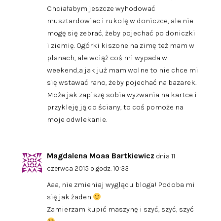
Chciałabym jeszcze wyhodować
musztardowiec i rukolę w doniczce, ale nie
mogę się zebrać, żeby pojechać po doniczki
i ziemię. Ogórki kiszone na zimę też mam w
planach, ale wciąż coś mi wypada w
weekend,a jak już mam wolne to nie chce mi
się wstawać rano, żeby pojechać na bazarek.
Może jak zapiszę sobie wyzwania na kartce i
przykleję ją do ściany, to coś pomoże na
moje odwlekanie.
Magdalena Moaa Bartkiewicz
dnia 11
czerwca 2015 o godz. 10:33
Aaa, nie zmieniaj wyglądu bloga! Podoba mi
się jak żaden
Zamierzam kupić maszynę i szyć, szyć, szyć