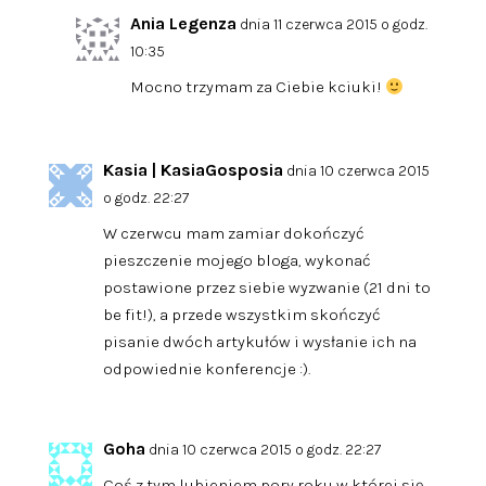
Ania Legenza
dnia 11 czerwca 2015 o godz.
10:35
Mocno trzymam za Ciebie kciuki!
Kasia | KasiaGosposia
dnia 10 czerwca 2015
o godz. 22:27
W czerwcu mam zamiar dokończyć
pieszczenie mojego bloga, wykonać
postawione przez siebie wyzwanie (21 dni to
be fit!), a przede wszystkim skończyć
pisanie dwóch artykułów i wysłanie ich na
odpowiednie konferencje :).
Goha
dnia 10 czerwca 2015 o godz. 22:27
Coś z tym lubieniem pory roku w której się