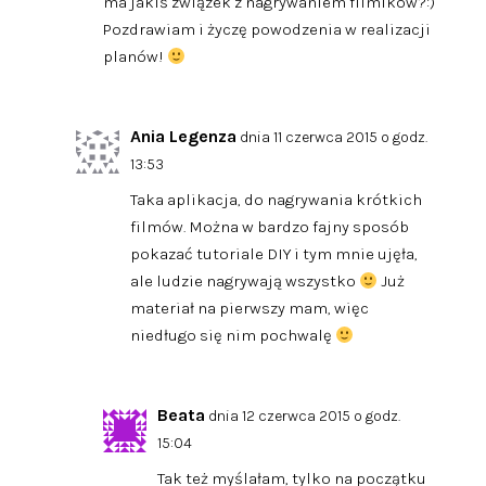
ma jakiś związek z nagrywaniem filmików?:)
Pozdrawiam i życzę powodzenia w realizacji
planów!
Ania Legenza
dnia 11 czerwca 2015 o godz.
13:53
Taka aplikacja, do nagrywania krótkich
filmów. Można w bardzo fajny sposób
pokazać tutoriale DIY i tym mnie ujęła,
ale ludzie nagrywają wszystko
Już
materiał na pierwszy mam, więc
niedługo się nim pochwalę
Beata
dnia 12 czerwca 2015 o godz.
15:04
Tak też myślałam, tylko na początku