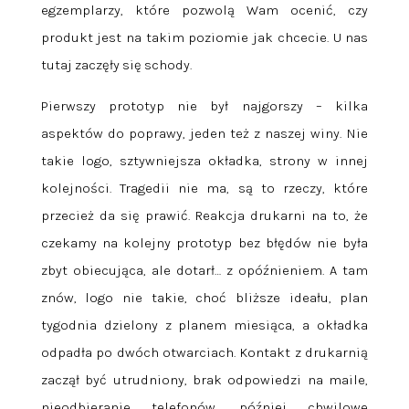
egzemplarzy, które pozwolą Wam ocenić, czy
produkt jest na takim poziomie jak chcecie. U nas
tutaj zaczęły się schody.
Pierwszy prototyp nie był najgorszy – kilka
aspektów do poprawy, jeden też z naszej winy. Nie
takie logo, sztywniejsza okładka, strony w innej
kolejności. Tragedii nie ma, są to rzeczy, które
przecież da się prawić. Reakcja drukarni na to, że
czekamy na kolejny prototyp bez błędów nie była
zbyt obiecująca, ale dotarł… z opóźnieniem. A tam
znów, logo nie takie, choć bliższe ideału, plan
tygodnia dzielony z planem miesiąca, a okładka
odpadła po dwóch otwarciach. Kontakt z drukarnią
zaczął być utrudniony, brak odpowiedzi na maile,
nieodbieranie telefonów, później chwilowe