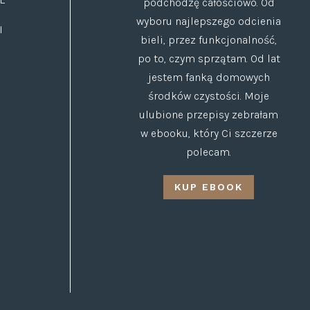
podchodzę całościowo. Od
wyboru najlepszego odcienia
I
bieli, przez funkcjonalność,
po to, czym sprzątam. Od lat
jestem fanką domowych
środków czystości. Moje
ulubione przepisy zebrałam
w ebooku, który Ci szczerze
polecam.
KUP EBOOK