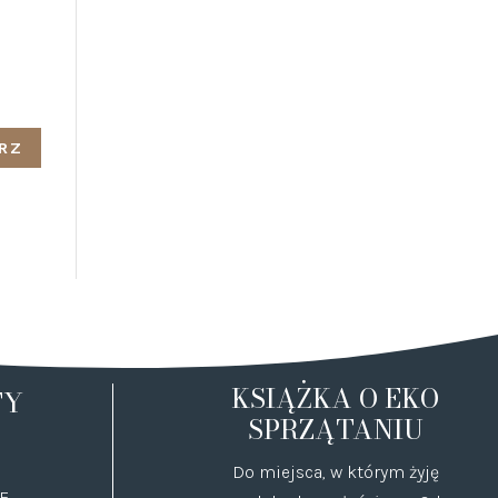
KSIĄŻKA O EKO
TY
SPRZĄTANIU
Do miejsca, w którym żyję
E