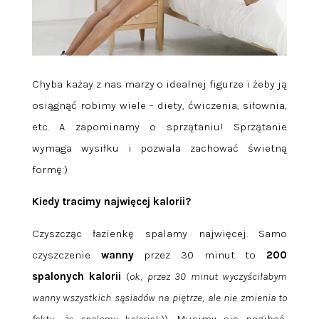
Chyba każay z nas marzy o idealnej figurze i żeby ją
osiągnąć robimy wiele – diety, ćwiczenia, siłownia,
etc. A zapominamy o sprzątaniu! Sprzątanie
wymaga wysiłku i pozwala zachować świetną
formę:)
Kiedy tracimy najwięcej kalorii?
Czyszcząc łazienkę spalamy najwięcej. Samo
czyszczenie
wanny
przez 30 minut to
200
spalonych kalorii
(
ok, przez 30 minut wyczyściłabym
wanny wszystkich sąsiadów na piętrze, ale nie zmienia to
faktu, że spalamy kalorie
!:)). Musimy się nagibać,