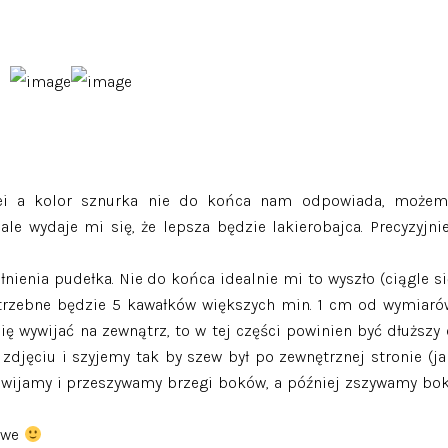
ei a kolor sznurka nie do końca nam odpowiada, możem
le wydaje mi się, że lepsza będzie lakierobajca. Precyzyjnie
łnienia pudełka. Nie do końca idealnie mi to wyszło (ciągle si
 Potrzebne będzie 5 kawałków większych min. 1 cm od wymiaró
ię wywijać na zewnątrz, to w tej części powinien być dłuższy 
zdjęciu i szyjemy tak by szew był po zewnętrznej stronie (ja
dwijamy i przeszywamy brzegi boków, a później zszywamy bok
owe