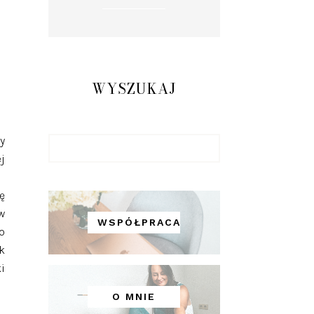
WYSZUKAJ
y
j
ę
w
WSPÓŁPRACA
o
k
i
O MNIE