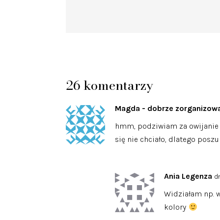
26 komentarzy
Magda - dobrze zorganizow
hmm, podziwiam za owijanie
się nie chciało, dlatego posz
Ania Legenza
d
Widziałam np. w
kolory