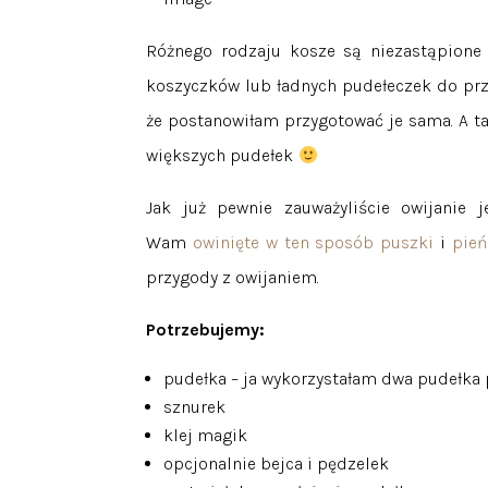
Różnego rodzaju kosze są niezastąpione
koszyczków lub ładnych pudełeczek do pr
że postanowiłam przygotować je sama. A t
większych pudełek
Jak już pewnie zauważyliście owijani
Wam
owinięte w ten sposób puszki
i
pie
przygody z owijaniem.
Potrzebujemy:
pudełka – ja wykorzystałam dwa pudełka 
sznurek
klej magik
opcjonalnie bejca i pędzelek