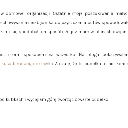
 w domowej organizacji. Ostatnie moje poszukiwania małyc
zechowywania niezbędnika do czyszczenia butów spowodowały
ak mi się spodobał ten sposób, że już mam w planach owijani
e jest moim sposobem na wszystko. Na blogu pokazywała
ń kusudamowego drzewka
. A czuję, że te pudełka to nie konie
po kubkach i wycięłam górę tworząc otwarte pudełko