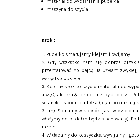
materiał do wypełnienia pudełka
maszyna do szycia
Kroki:
Pudełko smarujemy klejem i owijamy.
Gdy wszystko nam się dobrze przykl
przemalować go bejcą. Ja użyłam zwykłej, a
wszystko pokryje.
Kolejny krok to szycie materiału do wype
uczę!), ale druga próba już była lepsza.
ścianek i spodu pudełka (jeśli boki mają s
3 cm). Spinamy w sposób jaki widzicie na 
włożymy do pudełka będzie schowany). Po
razem.
Wkładamy do koszyczka, wywijamy i got