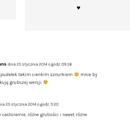
♥️
ana
dnia 25 stycznia 2014 o godz. 09:26
 pudełek takim cienkim sznurkiem
mnie by
ukuję grubszej wersji
nia 25 stycznia 2014 o godz. 11:20
 castoramie, różne grubości i nawet różne