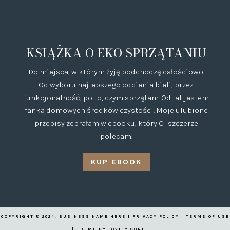
KSIĄŻKA O EKO SPRZĄTANIU
Do miejsca, w którym żyję podchodzę całościowo.
Od wyboru najlepszego odcienia bieli, przez
funkcjonalność, po to, czym sprzątam. Od lat jestem
fanką domowych środków czystości. Moje ulubione
przepisy zebrałam w ebooku, który Ci szczerze
polecam.
KUP EBOOK
COPYRIGHT © 2024. BUSINESS NAME HERE | PRIVACY POLICY | TERMS OF USE
| THEME BY
LOVELY CONFETTI