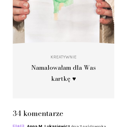
KREATYWNIE
Namalowałam dla Was
kartkę ♥️
34 komentarze
Anna M. Lukasiewicz
dnia 11 października