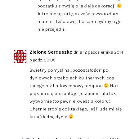
początku z myślą o jakiejś dekoracji
Jutro piekę tartę, a część przywiozłam
mamie i teściowej, bo sami byśmy tego
nie przejedli!
Zielone Serduszko
dnia 12 października 2014
o godz. 00:09
Świetny pomysł na „pozostałości” po
dyniowych przebojach kulinarnych, coś
innego niż halloweenowy lampion
No i
pięknie się prezentuje, jesiennie, ale tak…
wytwornie (to pewnie kwestia koloru).
Chętnie zrobię coś takiego, jeśli uda mi się
kupić ładną dynię