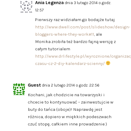
Ania Legenza
dnia 3 lutego 2014 o godz.
12:57
Pierwszy raz widziałam go bodajże tutaj
http://www.dwell.com/post/slideshow/design-
bloggers-where-they-work#11
, ale
Monika zrobiła też bardzo fajną wersję z
całym tutorialem
http://www.drlifestyle.pl/wyroznione/organizac
czasu-cz-2-diy-kalendarz-scienny/
Guest
dnia 2 lutego 2014 o godz. 22:56
Kochani, jak chodzicie na towarzyski i
chcecie to kontynuować – zainwestujcie w
buty do tańca (oboje)! Naprawdę jest
różnica, dopiero w miękkich podeszwach
czuć stopę, całkiem inne prowadzenie:)