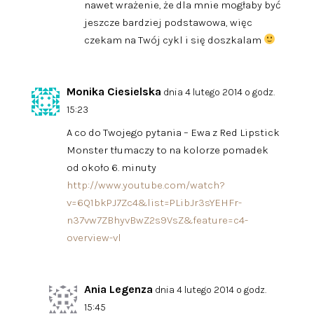
nawet wrażenie, że dla mnie mogłaby być
jeszcze bardziej podstawowa, więc
czekam na Twój cykl i się doszkalam
Monika Ciesielska
dnia 4 lutego 2014 o godz.
15:23
A co do Twojego pytania – Ewa z Red Lipstick
Monster tłumaczy to na kolorze pomadek
od około 6. minuty
http://www.youtube.com/watch?
v=6Q1bkPJ7Zc4&list=PLibJr3sYEHFr-
n37vw7ZBhyvBwZ2s9VsZ&feature=c4-
overview-vl
Ania Legenza
dnia 4 lutego 2014 o godz.
15:45