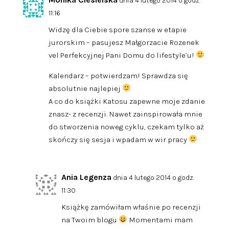
dnia 4 lutego 2014 o godz.
11:16
Widzę dla Ciebie spore szanse w etapie
jurorskim – pasujesz Małgorzacie Rozenek
vel Perfekcyjnej Pani Domu do lifestyle’u!
Kalendarz – potwierdzam! Sprawdza się
absolutnie najlepiej
A co do książki Katosu zapewne moje zdanie
znasz- z recenzji. Nawet zainspirowała mnie
do stworzenia noweg cyklu, czekam tylko aż
skończy się sesja i wpadam w wir pracy
Ania Legenza
dnia 4 lutego 2014 o godz.
11:30
Książkę zamówiłam właśnie po recenzji
na Twoim blogu
Momentami mam