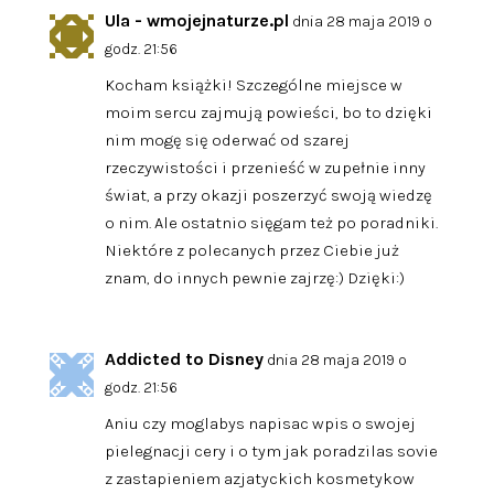
Ula - wmojejnaturze.pl
dnia 28 maja 2019 o
godz. 21:56
Kocham książki! Szczególne miejsce w
moim sercu zajmują powieści, bo to dzięki
nim mogę się oderwać od szarej
rzeczywistości i przenieść w zupełnie inny
świat, a przy okazji poszerzyć swoją wiedzę
o nim. Ale ostatnio sięgam też po poradniki.
Niektóre z polecanych przez Ciebie już
znam, do innych pewnie zajrzę:) Dzięki:)
Addicted to Disney
dnia 28 maja 2019 o
godz. 21:56
Aniu czy moglabys napisac wpis o swojej
pielegnacji cery i o tym jak poradzilas sovie
z zastapieniem azjatyckich kosmetykow