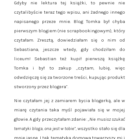
Gdyby nie lektura tej książki, to pewnie nie
czytalibyście teraz tego wpisu, ani żadnego innego
napisanego przeze mnie. Blog Tomka był chyba
pierwszym blogiem (nie scrapbookingowym), który
czytałam. Zresztą, dowiedziałam się o nim od
Sebastiana, jeszcze wtedy, gdy chodziłam do
liceum! Sebastian też kupił pierwszą książkę
Tomka i był to zakup „czytam, lubię, więc
odwdzięczę się za tworzone treści, kupując produkt
stworzony przez blogera”.
Nie czytałam jej z zamiarem bycia blogerką, ale w
miarę czytania taka myśl pojawiała się w mojej
głowie. A gdy przeczytałam zdanie:
„Nie musisz szukać
tematyki bloga, ona jest w tobie”
, wszystko stało się dla
mnie jasne. I tak tematyka domowa towarzyszy mi i