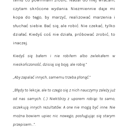
temu co powinnam zrobić. Nadal do niej wracam,
czytam skrócone wydania. Niezmiennie daje mi
kopa do tego, by marzyć, realizować marzenia i
słuchać siebie. Bać się, ale robić. Nie czekać, tylko
działać. Kiedyś coś nie działa, próbować zrobić, to
inaczej.
Kiedyś się bałem i nie robiłem albo zwlekałem w
nieskończoność, dzisiaj się boję, ale robię.”
„Aby zapalać innych, samemu trzeba płonąć.”
„Błędy to lekcje, ale to czego się z nich nauczymy zależy już
od nas samych. (…) Niektórzy z uporem robiąc to samo,
oczekują innych rezultatów. A one nie mogą być inne. Nie
można bowiem upiec nic nowego, posługując się starym
przepisem…”.