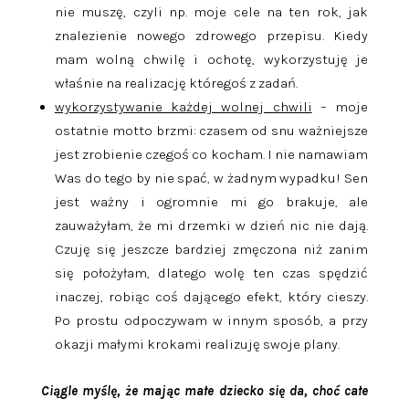
nie muszę, czyli np. moje cele na ten rok, jak
znalezienie nowego zdrowego przepisu. Kiedy
mam wolną chwilę i ochotę, wykorzystuję je
właśnie na realizację któregoś z zadań.
wykorzystywanie każdej wolnej chwili
– moje
ostatnie motto brzmi: czasem od snu ważniejsze
jest zrobienie czegoś co kocham. I nie namawiam
Was do tego by nie spać, w żadnym wypadku! Sen
jest ważny i ogromnie mi go brakuje, ale
zauważyłam, że mi drzemki w dzień nic nie dają.
Czuję się jeszcze bardziej zmęczona niż zanim
się położyłam, dlatego wolę ten czas spędzić
inaczej, robiąc coś dającego efekt, który cieszy.
Po prostu odpoczywam w innym sposób, a przy
okazji małymi krokami realizuję swoje plany.
Ciągle myślę, że mając małe dziecko się da, choć całe