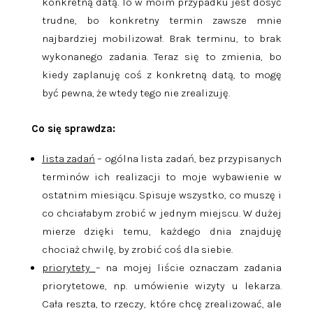
konkretną datą. To w moim przypadku jest dosyć
trudne, bo konkretny termin zawsze mnie
najbardziej mobilizował. Brak terminu, to brak
wykonanego zadania. Teraz się to zmienia, bo
kiedy zaplanuję coś z konkretną datą, to mogę
być pewna, że wtedy tego nie zrealizuję.
Co się sprawdza:
lista zadań
– ogólna lista zadań, bez przypisanych
terminów ich realizacji to moje wybawienie w
ostatnim miesiącu. Spisuje wszystko, co muszę i
co chciałabym zrobić w jednym miejscu. W dużej
mierze dzięki temu, każdego dnia znajduję
chociaż chwilę, by zrobić coś dla siebie.
priorytety
– na mojej liście oznaczam zadania
priorytetowe, np. umówienie wizyty u lekarza.
Cała reszta, to rzeczy, które chcę zrealizować, ale