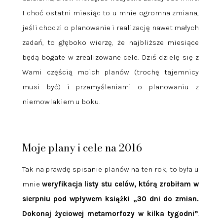
I choć ostatni miesiąc to u mnie ogromna zmiana,
jeśli chodzi o planowanie i realizację nawet małych
zadań, to głęboko wierzę, że najbliższe miesiące
będą bogate w zrealizowane cele. Dziś dzielę się z
Wami częścią moich planów (trochę tajemnicy
musi być) i przemyśleniami o planowaniu z
niemowlakiem u boku.
.
Moje plany i cele na 2016
Tak na prawdę spisanie planów na ten rok, to była u
mnie
weryfikacja listy stu celów, którą zrobiłam w
sierpniu pod wpływem książki „30 dni do zmian.
Dokonaj życiowej metamorfozy w kilka tygodni”
.