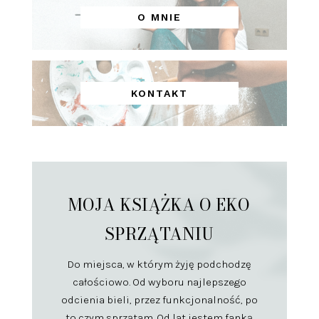
O MNIE
KONTAKT
MOJA KSIĄŻKA O EKO
SPRZĄTANIU
Do miejsca, w którym żyję podchodzę
całościowo. Od wyboru najlepszego
odcienia bieli, przez funkcjonalność, po
to czym sprzątam. Od lat jestem fanką