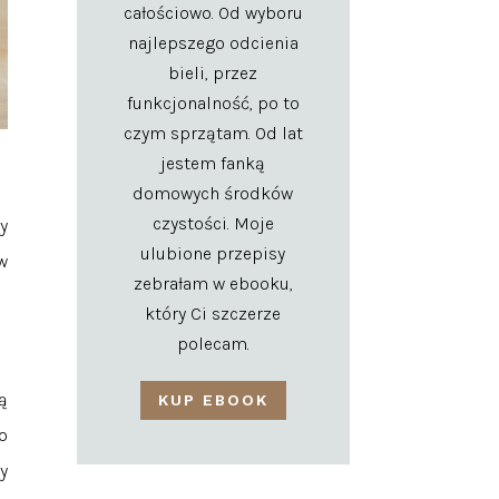
całościowo. Od wyboru
najlepszego odcienia
bieli, przez
funkcjonalność, po to
czym sprzątam. Od lat
jestem fanką
domowych środków
czystości. Moje
y
ulubione przepisy
w
zebrałam w ebooku,
który Ci szczerze
polecam.
ą
KUP EBOOK
o
y