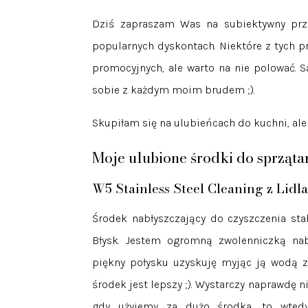
Dziś zapraszam Was na subiektywny prz
popularnych dyskontach. Niektóre z tych pr
promocyjnych, ale warto na nie polować. S
sobie z każdym moim brudem ;).
Skupiłam się na ulubieńcach do kuchni, ale
Moje ulubione środki do sprząta
W5 Stainless Steel Cleaning z Lidl
Środek nabłyszczający do czyszczenia st
Błysk. Jestem ogromną zwolenniczką nabł
piękny połysku uzyskuję myjąc ją wodą 
środek jest lepszy ;). Wystarczy naprawdę n
gdy użyjemy za dużo środka, to wtedy