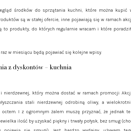
egląd środków do sprzątania kuchni, które można kupić 
oduktów są w stałej ofercie, inne pojawiają się w ramach akcj
ą to produkty, do których regularnie wracam i które poradził
 raz w miesiącu będą pojawiać się kolejne wpisy.
nia z dyskontów – kuchnia
a
ali nierdzewnej, który można dostać w ramach promocji Akcj
yszczania stali nierdzewnej odrobiną oliwy, a wielokrotni
z octem. I z ogromnym żalem muszę przyznać, że jednak te
iewielka ilość by uzyskać piękny i trwały połysk, bez smug (cho
 pojawią się smugi). Jest bardzo wydajny, używam teg