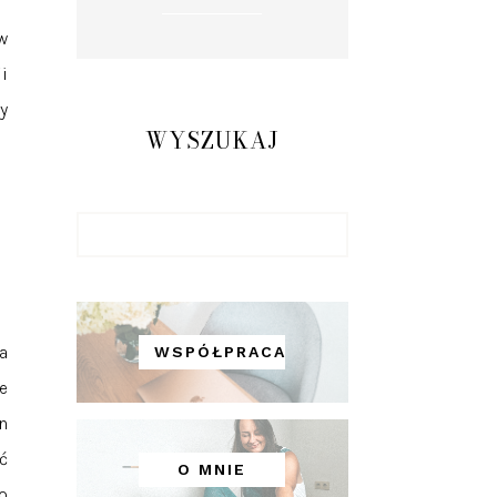
w
i
y
WYSZUKAJ
a
WSPÓŁPRACA
e
n
ć
O MNIE
o