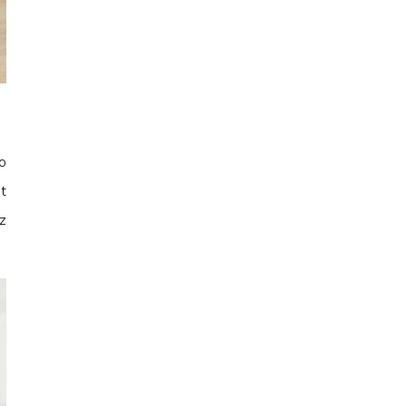
o
t
z