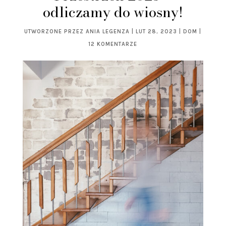
odliczamy do wiosny!
UTWORZONE PRZEZ
ANIA LEGENZA
|
LUT 28, 2023
|
DOM
|
12 KOMENTARZE