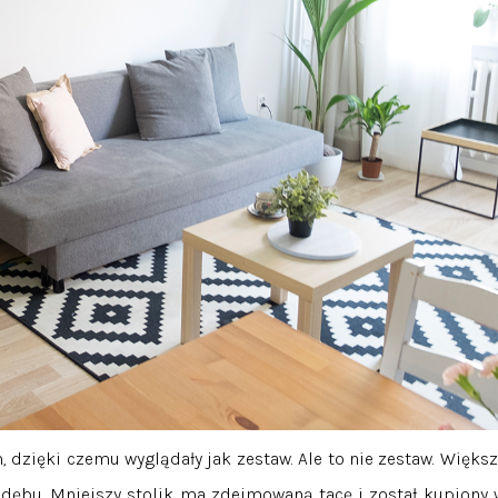
, dzięki czemu wyglądały jak zestaw. Ale to nie zestaw. Większ
 dębu. Mniejszy stolik ma zdejmowaną tacę i został kupiony 