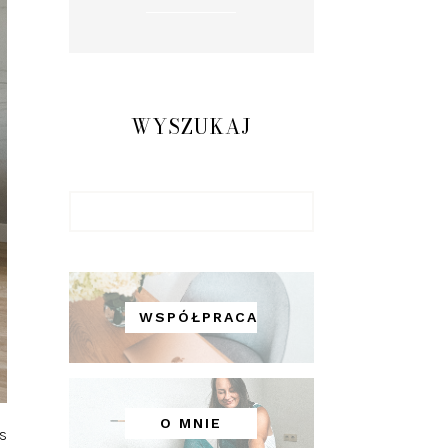
WYSZUKAJ
WSPÓŁPRACA
O MNIE
s