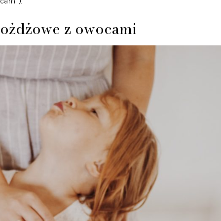
cam :).
drożdżowe z owocami