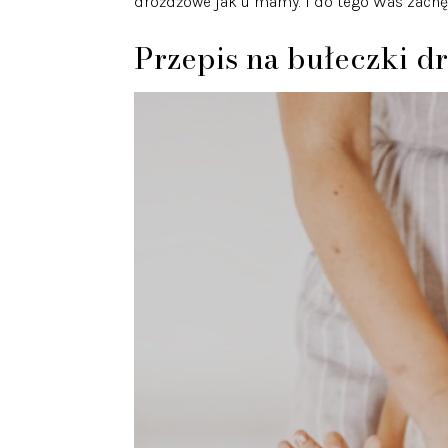
drożdżowe jak u mamy. I do tego Was zachę
Przepis na bułeczki 