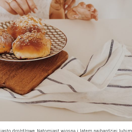
e ciasto drożdżowe. Natomiast wiosną i latem najbardziej lubim