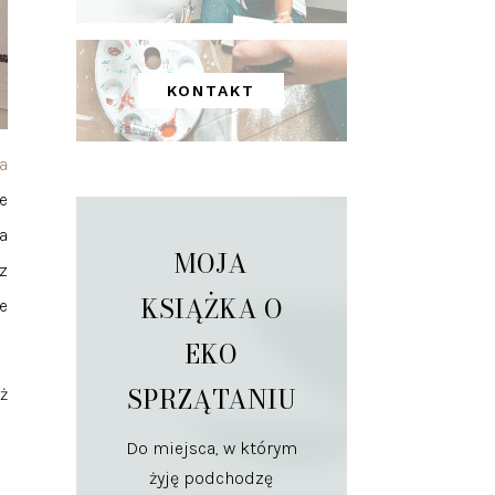
KONTAKT
a
e
a
MOJA
z
KSIĄŻKA O
e
EKO
SPRZĄTANIU
ż
Do miejsca, w którym
żyję podchodzę