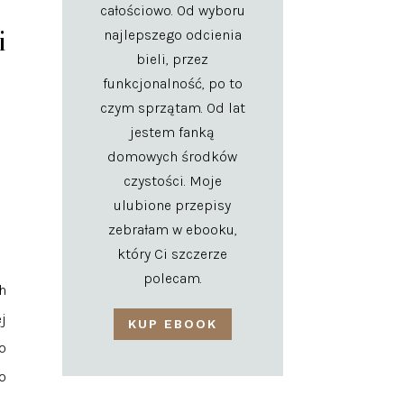
całościowo. Od wyboru
i
najlepszego odcienia
bieli, przez
funkcjonalność, po to
czym sprzątam. Od lat
jestem fanką
domowych środków
czystości. Moje
ulubione przepisy
zebrałam w ebooku,
który Ci szczerze
polecam.
h
j
KUP EBOOK
o
o