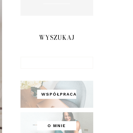
WYSZUKAJ
WSPÓŁPRACA
O MNIE