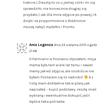
trakcie;) Zresztą to co u jednej córki mi się
sprawdziło, nie koniecznie drugiej się
przydało;) Jak dla mnie zdjęcie po prawej:) A
dzięki za przypomnienie o Biedronce-
muszę nabyć mydełko i Pronto.
Ania Legenza
dnia 24 sierpnia 2015 o godz.
21:48
O Palmiarni w Poznaniu słyszałam, moja
mama była tam wiele lat temu i nawet
mamy jakieś zdjęcia, ale osobiście nie
byłam. Postaram się to nadrobić
A z
listą mam dokładnie takie plany jak
napisałaś – kupić podstawy, resztę mieć
wybraną i ewentualnie dokupić jeśli
będzie taka potrzeba.