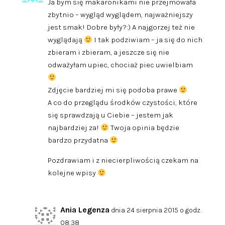
Ja bym się makaronikami nie przejmowała
zbytnio – wygląd wyglądem, najważniejszy
jest smak! Dobre były?:) A najgorzej też nie
wyglądają
I tak podziwiam – ja się do nich
zbieram i zbieram, a jeszcze się nie
odważyłam upiec, chociaż piec uwielbiam
Zdjęcie bardziej mi się podoba prawe
A co do przeglądu środków czystości, które
się sprawdzają u Ciebie – jestem jak
najbardziej za!
Twoja opinia będzie
bardzo przydatna
Pozdrawiam i z niecierpliwością czekam na
kolejne wpisy
Ania Legenza
dnia 24 sierpnia 2015 o godz.
08:38