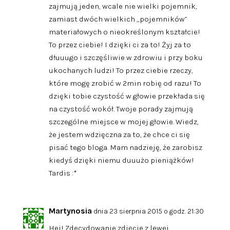
zajmują jeden, wcale nie wielki pojemnik,
zamiast dwóch wielkich „pojemników”
materiałowych o nieokreślonym kształcie!
To przez ciebie! I dzięki ci za to! Żyj za to
dłuuugo i szczęśliwie w zdrowiu i przy boku
ukochanych ludzi! To przez ciebie rzeczy,
które mogę zrobić w 2min robię od razu! To
dzięki tobie czystość w głowie przekłada się
na czystość wokół. Twoje porady zajmują
szczególne miejsce w mojej głowie. Wiedz,
że jestem wdzięczna za to, że chce ci się
pisać tego bloga. Mam nadzieję, że zarobisz
kiedyś dzięki niemu duuużo pieniążków!
Tardis :*
Martynosia
dnia 23 sierpnia 2015 o godz. 21:30
Hej! Zdecydowanie zdjęcie z lewej.