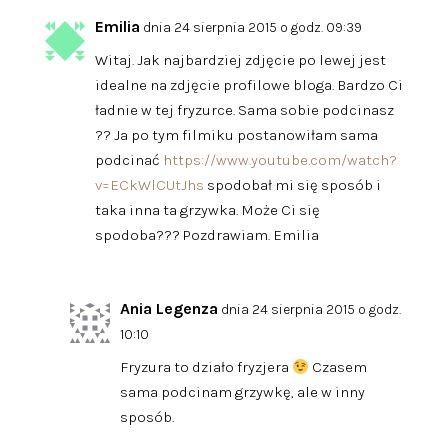
Emilia
dnia 24 sierpnia 2015 o godz. 09:39
Witaj. Jak najbardziej zdjęcie po lewej jest
idealne na zdjęcie profilowe bloga. Bardzo Ci
ładnie w tej fryzurce. Sama sobie podcinasz
?? Ja po tym filmiku postanowiłam sama
podcinać
https://www.youtube.com/watch?
v=ECkWlCUtJhs
spodobał mi się sposób i
taka inna ta grzywka. Może Ci się
spodoba??? Pozdrawiam. Emilia
Ania Legenza
dnia 24 sierpnia 2015 o godz.
10:10
Fryzura to działo fryzjera
Czasem
sama podcinam grzywkę, ale w inny
sposób.