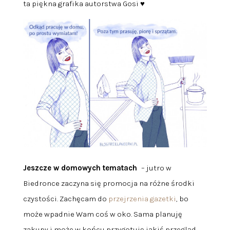
ta piękna grafika autorstwa Gosi ♥
Jeszcze w
domowych tematach
– jutro w
Biedronce zaczyna się promocja na różne środki
czystości. Zachęcam do
przejrzenia gazetki
, bo
może wpadnie Wam coś w oko. Sama planuję
zakupy i może w końcu przygotuję jakiś przegląd