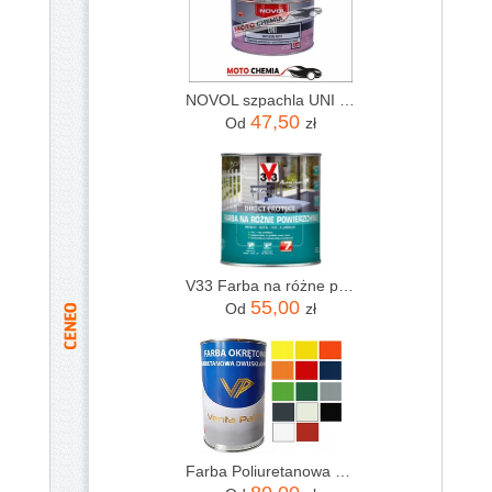
NOVOL szpachla UNI szpachlówka uniwersalna 2kg
47,50
Od
zł
V33 Farba na różne powierzchnie Direct Protect szary alpejski 0,75l
55,00
Od
zł
Farba Poliuretanowa Jachtów Łodzi 1L