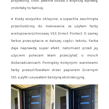
przyzwoity, choć pewnie osoba z większą wprawą,
zrobiłaby to ładniej.
4. Kiedy wszystko oklejone, a szpachla zaschnięta
przechodzimy do malowania. Ja użyłam farby
wielopowierzchniowej V33 Direct Protect. O samej
farbie przeczytacie w dalszej części tekstu. Farba
daje naprawdę super efekt, natomiast przed jej
użyciem polecam Wam przeczytać o moich
doświadczeniach. Pomiędzy kolejnymi warstwami
farby przeszlifowałam drzwi papierem ściernym
150, a pyłki usuwałam benzyną ekstrakcyjną.