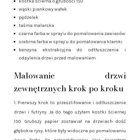
kostka ścierna o grubości 150
wąski piankowy wałek
pędzelek
taśma malarska
czarna farba w spray’u do pomalowania zawiasów
srebrna farba w spray’u do pomalowania klamki
benzyna ekstrakcyjna do odtłuszczenia i
odpylenia drzwi przed malowaniem
Malowanie drzwi
zewnętrznych krok po kroku
1. Pierwszy krok to przeszlifowanie i odtłuszczenie
drzwi i futryny. Ja do tego użyłam kostki ściernej
150. Grubszy papier zostawiał na drzwiach dość
głębokie rysy, które były widoczne po pomalowaniu
nową farbą. Po przeszlifowaniu (nie ścierałam